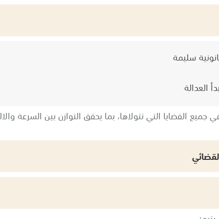
نونية سليمة
أ العدالة
جميع القضايا التي تتولاها، بما يحقق التوازن بين السرعة والال
القضائي
يتيح: