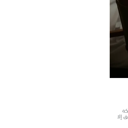
كة
 إلا