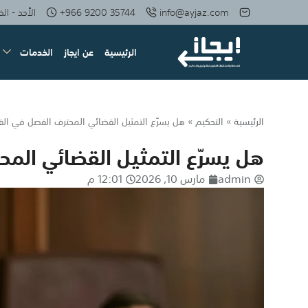
info@ayjaz.com
+966 9200 35744
الأحد - الخميس: 08 صبا
الرئيسية
عن ايجاز
الخدمات
الرئيسية
»
التحكيم
»
هل يسرّع التمثيل القضائي المحترف الفصل في الق
هل يسرّع التمثيل القضائي الم
admin
مارس 10, 2026
12:01 م