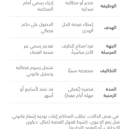
تحذير أو مطالبة
إجراء رسمي أمام
الوظيفة
مبدئية
المحكمة
إعطاء فرصة للحل
الحصول على حكم
الهدف
الودي
قضائي
الجهة
فرد/محامٍ للطرف
تقديم رسمي عبر
المرسلة
الآخر مباشرةً
منصة القضاء
تشمل رسوم قضائية
التكاليف
منخفضة نسبيًا
وتمثيل قانوني
المدة
قصيرة (يُعطى
قد تمتد لأسابيع أو
الزمنية
مهلة أيام فقط)
أشهر
في بعض الحالات، تطلب المحاكم إثبات توجيه إشعار قانوني
قبل رفع الدعوى، كشرط لقبول القضية (مثال: دعاوى
الإيجارات، أو العقود التجارية).