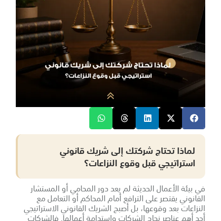
لماذا تحتاج شركتك إلى شريك قانوني
استراتيجي قبل وقوع النزاعات؟
في بيئة الأعمال الحديثة لم يعد دور المحامي أو المستشار
القانوني يقتصر على الترافع أمام المحاكم أو التعامل مع
النزاعات بعد وقوعها، بل أصبح الشريك القانوني الاستراتيجي
أحد أهم عناصر نجاح الشركات واستدامة أعمالها. فالشركات