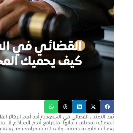
يُعد التمثيل القضائي في السعودية أحد أهم الركائز ال
القضائية بمختلف درجاتها. فالترافع أمام المحاكم لا 
وصياغة قانونية دقيقة، واستراتيجية مرافعة مدروسة 