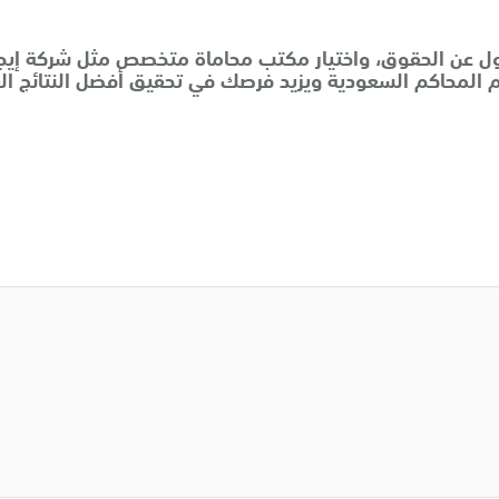
أول عن الحقوق، واختيار مكتب محاماة متخصص مثل شركة إيجا
م المحاكم السعودية ويزيد فرصك في تحقيق أفضل النتائج الق