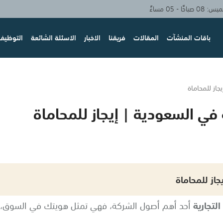
حًا - 05 مساءً
باقات المنشآت
المقالات
فريقنا
الاخبار
الاسئلة الشائعة
التوظيف 
از للمحاماة
في السعودية | إيجاز للمحاماة
از للمحاماة
التجارية
أحد أهم أصول الشركة، فهي تمثل هويتك في السوق،